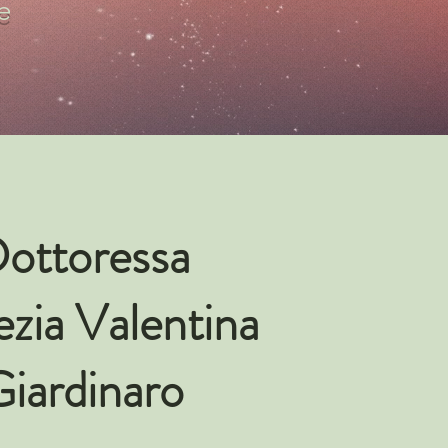
e
ottoressa
ezia Valentina
iardinaro