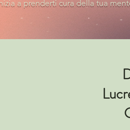
nizia a prenderti cura della tua ment
D
Lucr
G