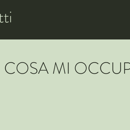
tti
I COSA MI OCCU