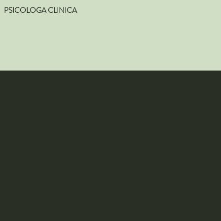
PSICOLOGA CLINICA
mo incontro
 e come posso