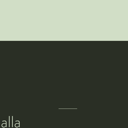
Puoi richiedere un pri
gratuito per capire se
esserti utile
alla