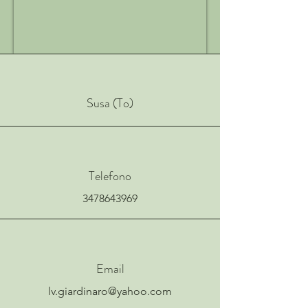
Susa (To)
Telefono
3478643969
Email
lv.giardinaro@yahoo.com