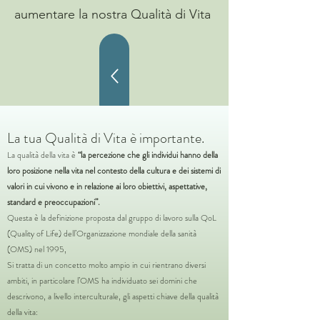
aumentare la nostra Qualità di Vita
La tua Qualità di Vita è importante.
La qualità della vita è
“la percezione che gli individui hanno della
loro posizione nella vita nel contesto della cultura e dei sistemi di
valori in cui vivono e in relazione ai loro obiettivi, aspettative,
standard e preoccupazioni”.
Questa è la definizione proposta dal gruppo di lavoro sulla QoL
(Quality of Life) dell’Organizzazione mondiale della sanità
(OMS) nel 1995,
Si tratta di un concetto molto ampio in cui rientrano diversi
ambiti, in particolare l’OMS ha individuato sei domini che
descrivono, a livello interculturale, gli aspetti chiave della qualità
della vita: