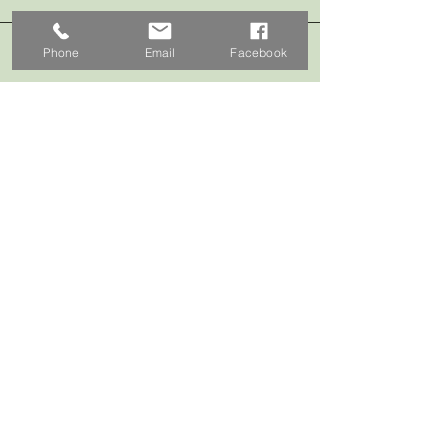
Phone
Email
Facebook
Telefono
3478643969
Email
lv.giardinaro@yahoo.com