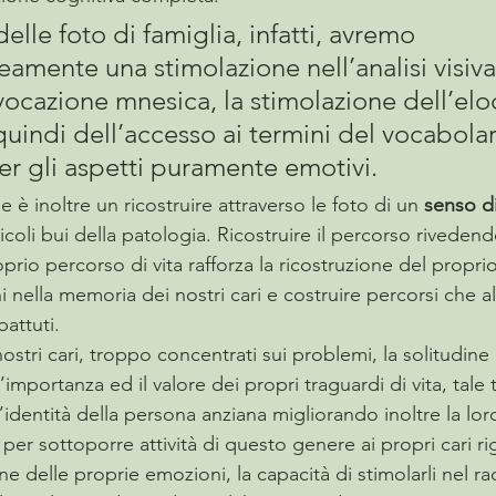
le foto di famiglia, infatti, avremo 
mente una stimolazione nell’analisi visiva
evocazione mnesica, la stimolazione dell’elo
uindi dell’accesso ai termini del vocabolari
er gli aspetti puramente emotivi. 
è inoltre un ricostruire attraverso le foto di un 
senso di
vicoli bui della patologia. Ricostruire il percorso riveden
prio percorso di vita rafforza la ricostruzione del propri
i nella memoria dei nostri cari e costruire percorsi che al
attuti.
stri cari, troppo concentrati sui problemi, la solitudine e
’importanza ed il valore dei propri traguardi di vita, tale 
’identità della persona anziana migliorando inoltre la lor
per sottoporre attività di questo genere ai propri cari ri
one delle proprie emozioni, la capacità di stimolarli nel r