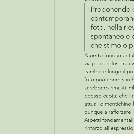
Proponendo del
contemporanea
foto, nella ri
spontaneo e q
che stimolo p
Aspetto fondamentale 
via perdendosi tra i 
cambiare lungo il pro
foto può aprire varch
sarebbero rimasti imb
Spesso capita che i no
attuali dimentichino l
dunque a rafforzare l
Aspetti fondamentali 
rinforzo all’espressi