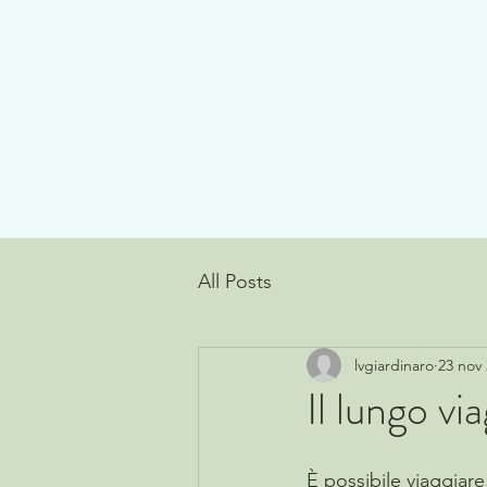
All Posts
lvgiardinaro
23 nov
Il lungo vi
È possibile viaggia