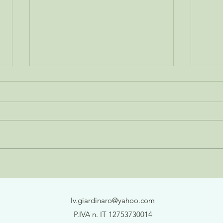
"To C
Perché e come lo psicologo può
intervenire sulla demenza.
lv.giardinaro@yahoo.com
P.IVA n. IT 12753730014