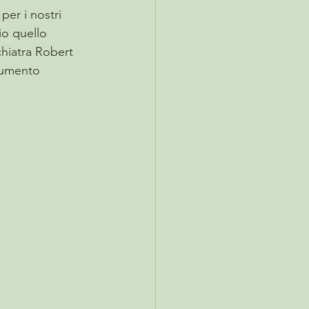
er i nostri 
io quello 
chiatra Robert 
trumento 