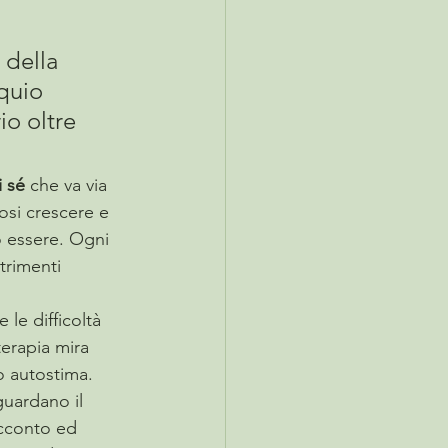
 della 
quio 
o oltre 
 sé 
che va via 
dosi crescere e 
o essere. Ogni 
trimenti 
 le difficoltà 
terapia mira 
o autostima.
guardano il 
acconto ed 